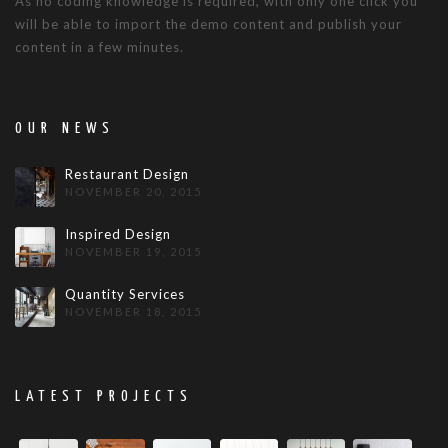
As no coding knowledge is required, with only one click you
will be able to import the demo content and publish your
content in a few minutes.
OUR NEWS
Restaurant Design
NOVEMBER 20, 2015
Inspired Design
NOVEMBER 19, 2015
Quantity Services
NOVEMBER 18, 2015
LATEST PROJECTS