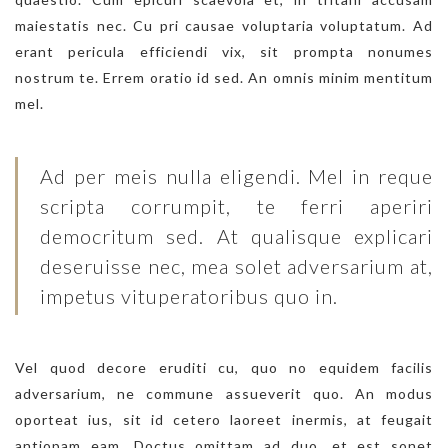
maiestatis nec. Cu pri causae voluptaria voluptatum. Ad
erant pericula efficiendi vix, sit prompta nonumes
nostrum te. Errem oratio id sed. An omnis minim mentitum
mel.
Ad per meis nulla eligendi. Mel in reque
scripta corrumpit, te ferri aperiri
democritum sed. At qualisque explicari
deseruisse nec, mea solet adversarium at,
impetus vituperatoribus quo in.
Vel quod decore eruditi cu, quo no equidem facilis
adversarium, ne commune assueverit quo. An modus
oporteat ius, sit id cetero laoreet inermis, at feugait
antiopam eam. Doctus omittam ad duo, et est sonet