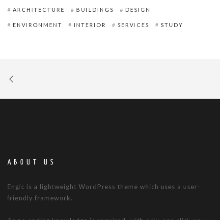
ARCHITECTURE
BUILDINGS
DESIGN
ENVIRONMENT
INTERIOR
SERVICES
STUDY
ABOUT US
Engic is a lightweight WordPress theme which uses a user-
friendly framework.