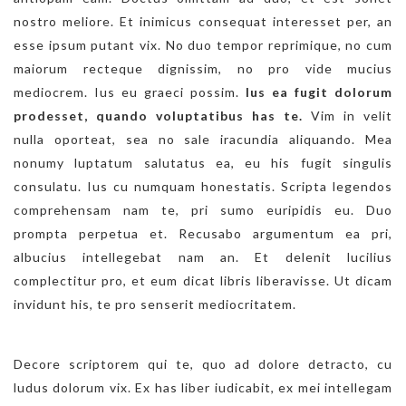
nostro meliore. Et inimicus consequat interesset per, an
esse ipsum putant vix. No duo tempor reprimique, no cum
maiorum recteque dignissim, no pro vide mucius
mediocrem. Ius eu graeci possim.
Ius ea fugit dolorum
prodesset, quando voluptatibus has te.
Vim in velit
nulla oporteat, sea no sale iracundia aliquando. Mea
nonumy luptatum salutatus ea, eu his fugit singulis
consulatu. Ius cu numquam honestatis. Scripta legendos
comprehensam nam te, pri sumo euripidis eu. Duo
prompta perpetua et. Recusabo argumentum ea pri,
albucius intellegebat nam an. Et delenit lucilius
complectitur pro, et eum dicat libris liberavisse. Ut dicam
invidunt his, te pro senserit mediocritatem.
Decore scriptorem qui te, quo ad dolore detracto, cu
ludus dolorum vix. Ex has liber iudicabit, ex mei intellegam